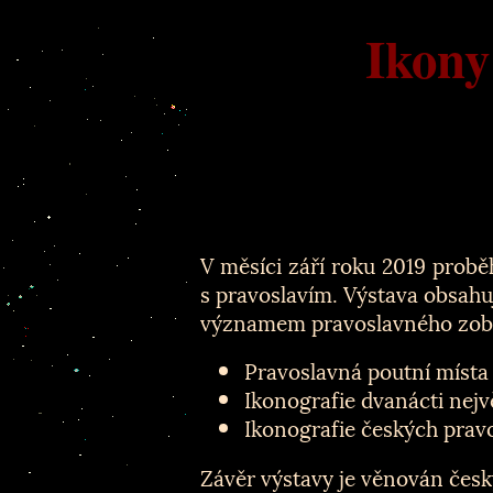
Ikony
V měsíci září roku 2019 probě
s pravoslavím. Výstava obsahu
významem pravoslavného zobra
Pravoslavná poutní místa
Ikonografie dvanácti nejv
Ikonografie českých prav
Závěr výstavy je věnován č