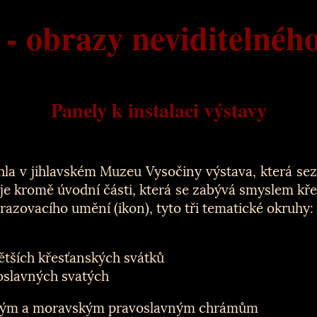
 - obrazy neviditelného
Panely k instalaci výstavy
hla v jihlavském Muzeu Vysočiny výstava, která se
je kromě úvodní části, která se zabývá smyslem křes
zovacího umění (ikon), tyto tři tematické okruhy:
ětších křesťanských svátků
oslavných svatých
eským a moravským pravoslavným chrámům