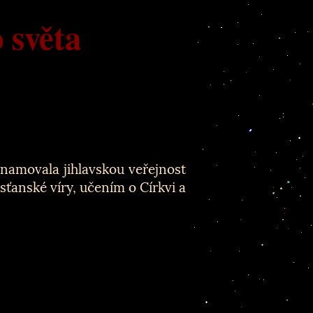
 světa
znamovala jihlavskou veřejnost
ťanské víry, učením o Církvi a