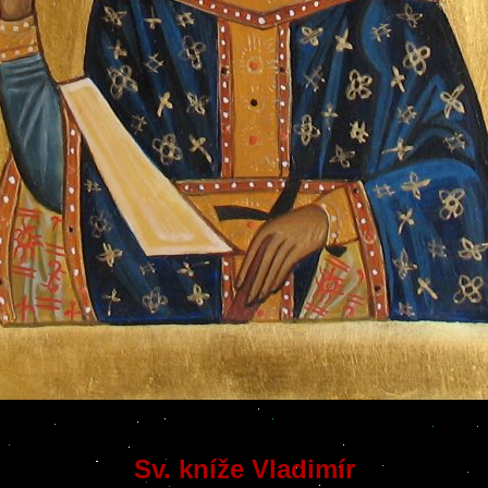
Sv. kníže Vladimír