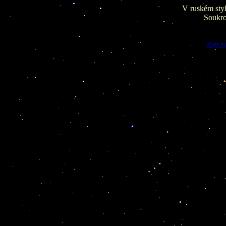
V ruském styl
Soukro
Zpět n