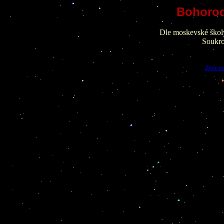
Bohorod
Dle moskevské školy 
Soukro
Zpět n